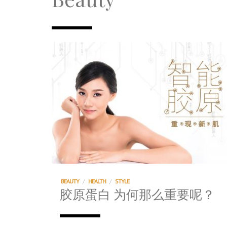
TRI TOWER – 新地标公寓毗邻未来柔新捷
After All, Home is where your heart i
跃升地产界巨头
打造一个优质智能经商环境
PUMM JOHOR – Break Through 乘风破
BEAUTY
/
HEALTH
/
STYLE
胶原蛋白 为何那么重要呢？