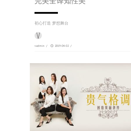
完美全译知性美
初心打造 梦想舞台
vadmin
/
2019-04-02
/