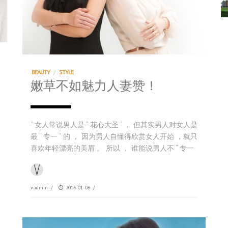
BEAUTY
/
STYLE
嫩草不如魅力人妻赞！
” 女人常说男人是 “ 花心大圣 ” ， 但其实男人对女人是
最 “ 专一 ” 的 ， 因为男人自懂得欣赏女人开始 ，就只
喜欢年轻漂亮的美眉 。 所以 ， 谁能说男人不 “ 专一
vadmin
/
2016-01-06
/