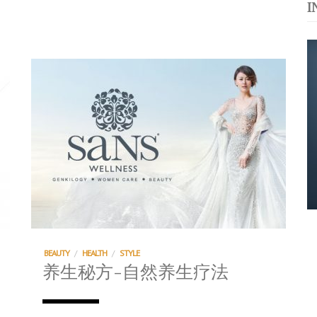
I
运站
s. 与挚爱品享乐活
浪，扬帆起航 2021
BEAUTY
/
HEALTH
/
STYLE
养生秘方-自然养生疗法