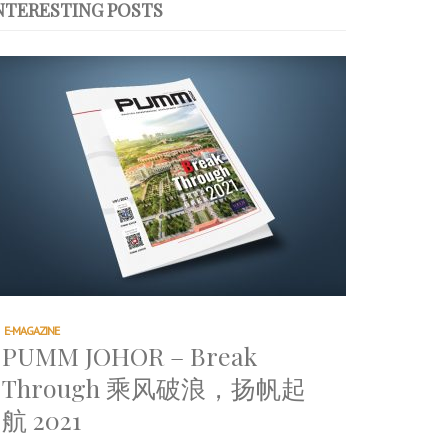
NTERESTING POSTS
E-MAGAZINE
PUMM JOHOR – Break
Through 乘风破浪，扬帆起
航 2021