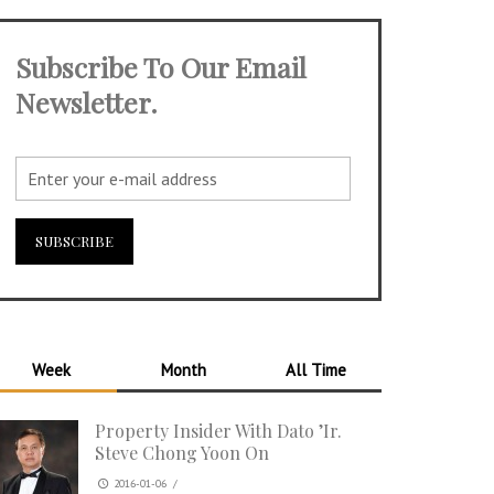
Subscribe To Our Email
Newsletter.
Week
Month
All Time
Property Insider With Dato ’Ir.
Steve Chong Yoon On
2016-01-06
/