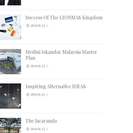
Success Of The LIONMAS Kingdom
2018-01-12
/
Medini Iskandar Malaysia Master
Plan
2018-01-12
/
Inspiring Alternative IDEAS
2018-01-12
/
The Jacaranda
2018-01-12
/