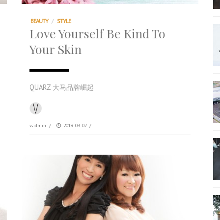
BEAUTY
/
STYLE
Love Yourself Be Kind To
Your Skin
QUARZ 大马品牌崛起
vadmin
/
2019-03-07
/