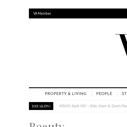
VA Member
PROPERTY & LIVING
PEOPLE
ST
BREAKING
VOUCH Style V02 – Glitz, Glam & Good Che
E-Magazine – Vouch Style v01- Furniture &
Beauty
Vouch Style 01 – Furniture & High Fashion