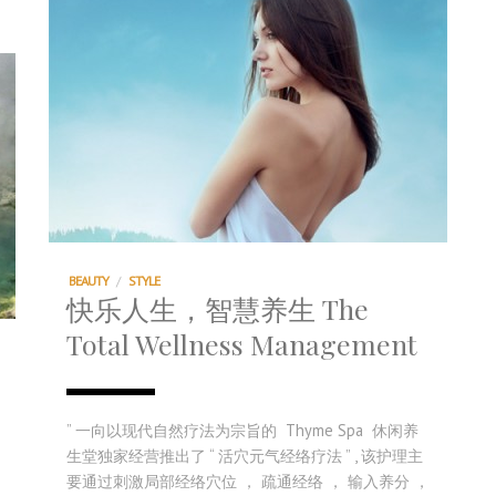
BEAUTY
/
STYLE
快乐人生，智慧养生 The
Total Wellness Management
” 一向以现代自然疗法为宗旨的 Thyme Spa 休闲养
生堂独家经营推出了 “ 活穴元气经络疗法 ” , 该护理主
要通过刺激局部经络穴位 ， 疏通经络 ， 输入养分 ，