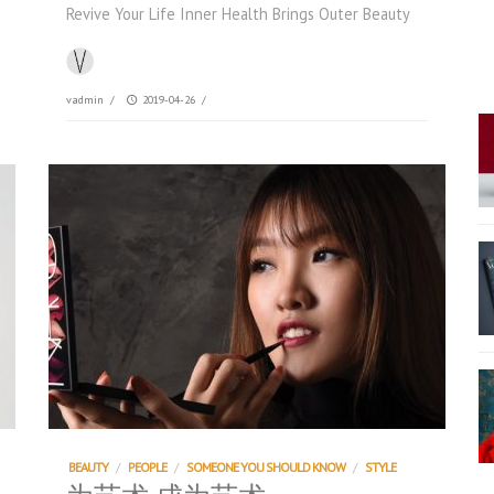
Revive Your Life Inner Health Brings Outer Beauty
vadmin
/
2019-04-26
/
BEAUTY
/
PEOPLE
/
SOMEONE YOU SHOULD KNOW
/
STYLE