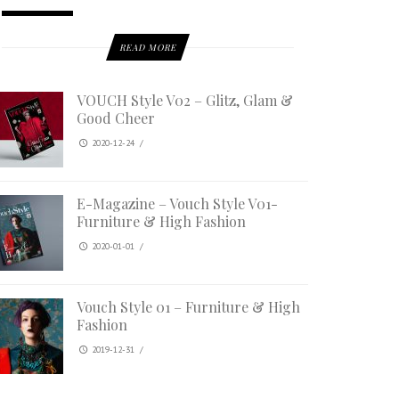
READ MORE
VOUCH Style V02 – Glitz, Glam &
Good Cheer
2020-12-24
/
E-Magazine – Vouch Style V01-
Furniture & High Fashion
2020-01-01
/
Vouch Style 01 – Furniture & High
Fashion
2019-12-31
/