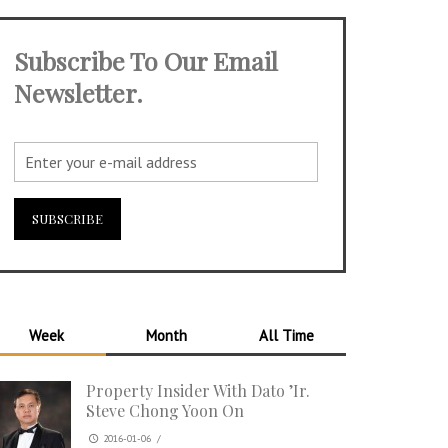
Subscribe To Our Email
Newsletter.
Week
Month
All Time
Property Insider With Dato ’Ir.
Steve Chong Yoon On
2016-01-06
/