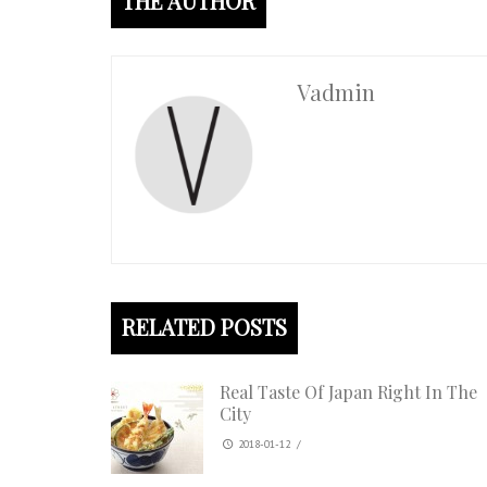
THE AUTHOR
Vadmin
RELATED POSTS
Real Taste Of Japan Right In The
City
2018-01-12
/