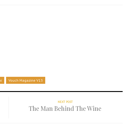
i
Vouch Magazine V13
NEXT POST
The Man Behind The Wine