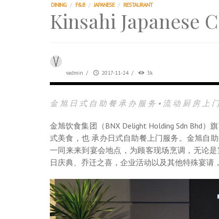
TRI TOWER – 新地标公寓毗邻未来柔新捷
DINING
/
F&B
/
JAPANESE
/
RESTAURANT
Kinsahi Japanese C
After All, Home is where your heart i
跃升地产界巨头
打造一个优质智能经商环境
PUMM JOHOR – Break Through 乘风破
vadmin
/
2017-11-24
/
3k
金 旭 日 式 自 助 餐 承 办 服 务 • 流 动 厨 房 上 
金旭饮食集团（BNX Delight Holding Sdn
式美食，也 承办日式自助餐上门服务。金旭自
一同来来到宴会地点，为顾客现场烹调，无论是
日庆典、乔迁之喜，企业活动以及其他特殊宴请