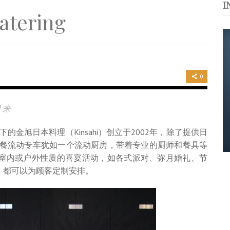
I
运站
atering
s. 与挚爱品享乐活
浪，扬帆起航 2021
0
门 来
 Bhd）旗下的金旭日本料理（Kinsahi）创立于2002年，除了提供日
助餐流动专车犹如一个流动厨房，带着专业的厨师和餐具等
室内或户外性质的喜宴活动，如各式派对、弥月婚礼、节
，都可以为顾客定制安排。