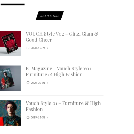
READ MORE
VOUCH Style V02 – Glitz, Glam &
Good Cheer
2020-12-24
/
E-Magazine – Vouch Style V01-
Furniture & High Fashion
2020-01-01
/
Vouch Style 01 – Furniture & High
Fashion
2019-12-31
/