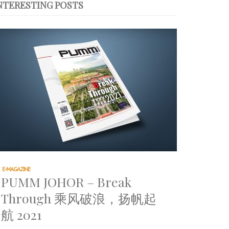
NTERESTING POSTS
E-MAGAZINE
PUMM JOHOR – Break
Through 乘风破浪，扬帆起
航 2021