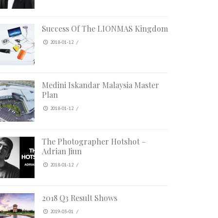
Success Of The LIONMAS Kingdom
2018-01-12
/
Medini Iskandar Malaysia Master
Plan
2018-01-12
/
The Photographer Hotshot –
Adrian Jiun
2018-01-12
/
2018 Q3 Result Shows
2019-03-01
/