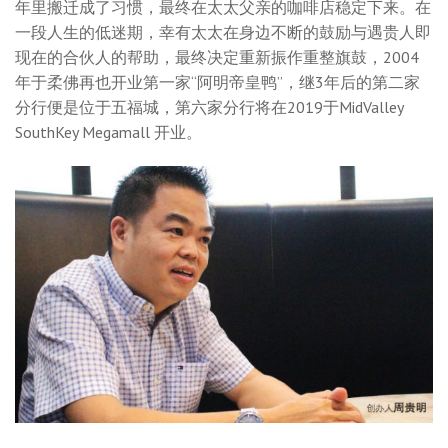
年里搬迁成了习惯，最终在太太父亲的咖啡店稳定下来。在
一段人生的低迷期，幸有太太在身边不断的鼓励与遇贵人即
现在的合伙人的帮助，最终决定重新振作重整旗鼓，2004
年于柔佛再也开业第一家“阿明帝皇鸭”，继3年后的第二家
分行便是位于五福城，第六家分行将在2019于MidValley
SouthKey Megamall 开业。