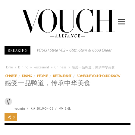
BREAKING
VOUCH Style V02 – Glitz, Glam & Good Cheer
E-Magazine – Vouch Style v01- Furniture & High Fashion
Vouch Style 01 – Furniture & High Fashion
Home
»
Dining
»
Restaurant
»
Chinese
»
感受一品鸭道，传承中华美食
TRI TOWER – 新地标公寓毗邻未来柔新捷运站
CHINESE
/
DINING
/
PEOPLE
/
RESTAURANT
/
SOMEONE YOU SHOULD KNOW
感受一品鸭道，传承中华美食
After All, Home is where your heart is. 与挚爱品享乐活
跃升地产界巨头
打造一个优质智能经商环境
vadmin
/
2019-04-06
/
3.6k
PUMM JOHOR – Break Through 乘风破浪，扬帆起航 2021
0