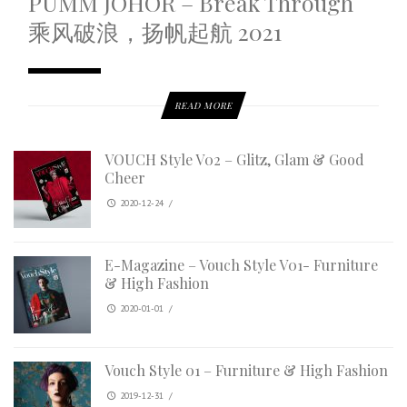
PUMM JOHOR – Break Through
乘风破浪，扬帆起航 2021
READ MORE
VOUCH Style V02 – Glitz, Glam & Good
Cheer
2020-12-24
/
E-Magazine – Vouch Style V01- Furniture
& High Fashion
2020-01-01
/
Vouch Style 01 – Furniture & High Fashion
2019-12-31
/