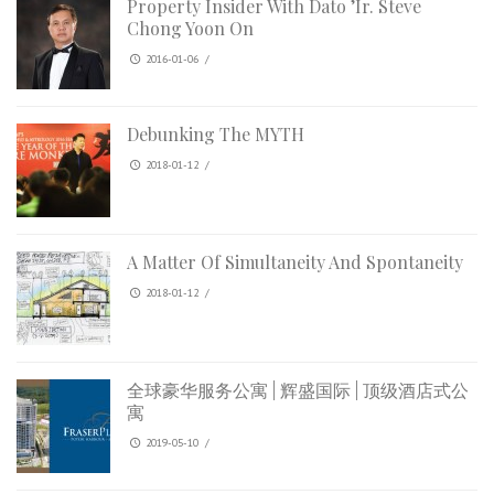
Property Insider With Dato ’Ir. Steve
Chong Yoon On
2016-01-06
/
Debunking The MYTH
2018-01-12
/
A Matter Of Simultaneity And Spontaneity
2018-01-12
/
全球豪华服务公寓 | 辉盛国际 | 顶级酒店式公
寓
2019-05-10
/