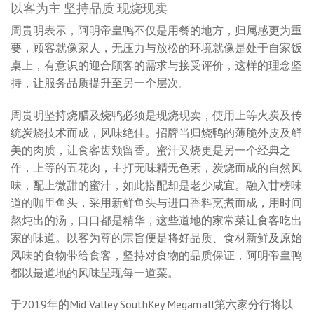
以客为主 坚持品质 现烧现卖
周贵明表示，阿明帝皇鸭不仅是用餐的地方，归属感更为重
要，顾客就像家人，无压力与放松的环境就像是处于自家饭
桌上，有意识的迎合顾客的需求与接受评价，这样的理念坚
持，让服务品质提升至另一个层次。
周贵明坚持烧腊及烧鸭必须是现烧现卖，使用上等火炭及传
统炭烧技术而成，风味绝佳。招牌当归烧鸭的薄脆外皮及鲜
美的肉质，让食客齿颊留香。蜜汁叉烧更是另一个经典之
作，上等的五花肉，主打无味精无色素，炭烧而成的自然风
味，配上微甜的蜜汁，如此搭配却是老少咸宜。融入甘榜味
道的咖里鱼头，采用新鲜鱼头与进口香料烹煮而成，用时间
熬炖出的汤，口口都是精华，这些道地的家常菜让食客吃出
家的味道。以客为尊的宗旨便是将好品质、食材新鲜及原始
风味的食物带给食客，坚持对食物的品质保证，阿明帝皇鸭
都以最道地的风味呈现每一道菜。
于2019年的Mid Valley SouthKey Megamall第六家分行将以