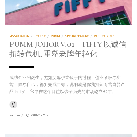
ASSOCIATION
/
PEOPLE
/
PUMM
/
SPECIAL FEATURE
/
V.01 DEC 2017
PUMM JOHOR V.01 – FIFFY 以诚信
扭转危机, 重塑老牌年轻化
成功企业的诞生，尤如父母孕育孩子的过程，创业者极尽所
能，倾尽自己，都要完成目标，说的就是你我熟知专营育婴产
品“Fiffy”，它早在这个日益以孩子为先的市场屹立43年。
vadmin
/
2018-01-26
/