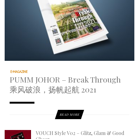
E-MAGAZINE
PUMM JOHOR – Break Through
乘风破浪，扬帆起航 2021
READ MORE
VOUCH Style V02 – Glitz, Glam & Good