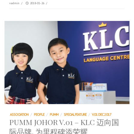
vadmin
/
2018-01-26
/
ASSOCIATION
/
PEOPLE
/
PUMM
/
SPECIAL FEATURE
/
V.01 DEC 2017
PUMM JOHOR V.01 – KLC 迈向国
际品牌, 为里程碑添荣耀