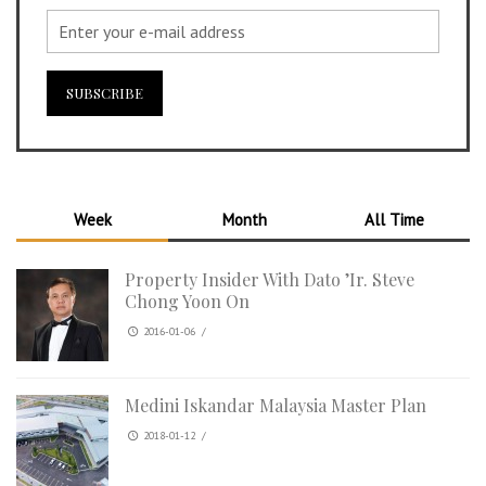
Week
Month
All Time
Property Insider With Dato ’Ir. Steve
Chong Yoon On
2016-01-06
/
Medini Iskandar Malaysia Master Plan
2018-01-12
/