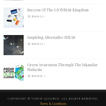
Success Of The LIONMAS Kingdom
2018-01-12
/
Inspiring Alternative IDEAS
2018-01-12
/
Green Awareness Through The Iskandar
Malaysia
2019-03-01
/
COPYRIGHT © VOUCH ALLIANCE, ALL RIGHTS RESERVED.
Terms & Conditions