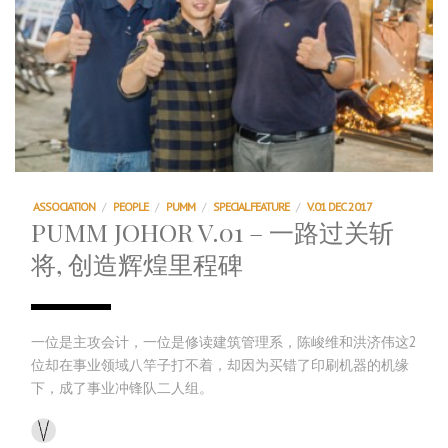
ASSOCIATION
/
PEOPLE
/
PUMM
/
SPECIAL FEATURE
/
V.01 DEC 2017
PUMM JOHOR V.01 – 一路过关斩
将, 创造辉煌里程碑
一位是主攻会计，一位是修读建筑管理系，陈峻维和洪济伟这2
位却在事业领域八竿子打不着，却因为买错了印刷机器的机缘
下，成了事业冲锋队二人组。