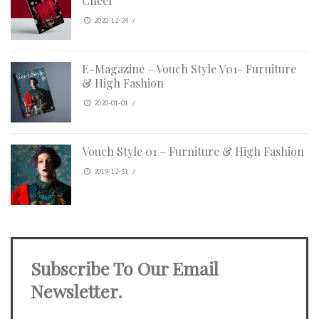
Cheer
2020-12-24
/
E-Magazine – Vouch Style V01- Furniture
& High Fashion
2020-01-01
/
Vouch Style 01 – Furniture & High Fashion
2019-12-31
/
Subscribe To Our Email
Newsletter.