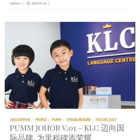
vadmin
/
2018-01-26
/
ASSOCIATION
/
PEOPLE
/
PUMM
/
SPECIAL FEATURE
/
V.01 DEC 2017
PUMM JOHOR V.01 – KLC 迈向国
际品牌, 为里程碑添荣耀