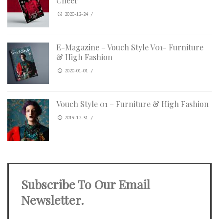
Cheer
2020-12-24
/
E-Magazine – Vouch Style V01- Furniture
& High Fashion
2020-01-01
/
Vouch Style 01 – Furniture & High Fashion
2019-12-31
/
Subscribe To Our Email
Newsletter.