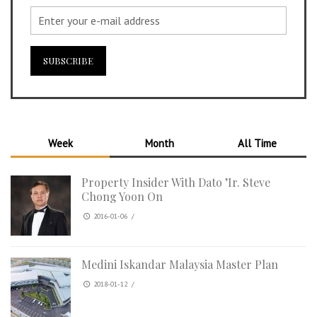
Week
Month
All Time
Property Insider With Dato ’Ir. Steve
Chong Yoon On
2016-01-06
/
Medini Iskandar Malaysia Master Plan
2018-01-12
/