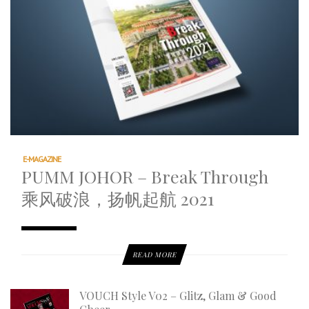
E-MAGAZINE
PUMM JOHOR – Break Through
乘风破浪，扬帆起航 2021
READ MORE
VOUCH Style V02 – Glitz, Glam & Good