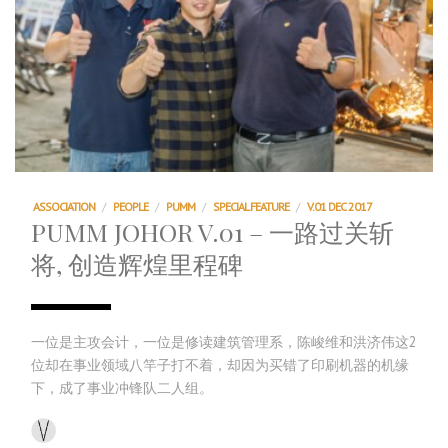
ASSOCIATION
/
PEOPLE
/
PUMM
/
SPECIAL FEATURE
/
V.01 DEC 2017
PUMM JOHOR V.01 – 一路过关斩
将, 创造辉煌里程碑
一位是主攻会计，一位是修读建筑管理系，陈峻维和洪济伟这2
位却在事业领域八竿子打不着，却因为买错了印刷机器的机缘
下，成了事业冲锋队二人组。