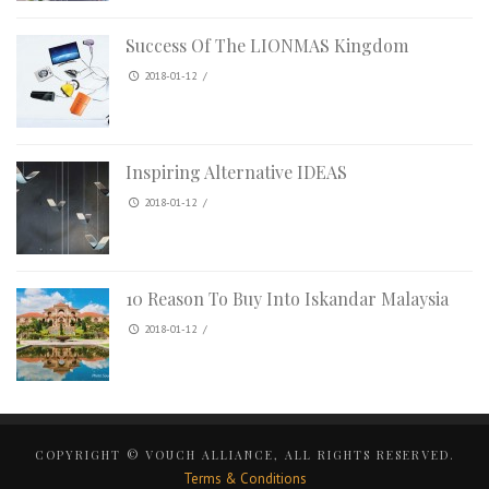
Success Of The LIONMAS Kingdom
2018-01-12
/
Inspiring Alternative IDEAS
2018-01-12
/
10 Reason To Buy Into Iskandar Malaysia
2018-01-12
/
COPYRIGHT © VOUCH ALLIANCE, ALL RIGHTS RESERVED.
Terms & Conditions