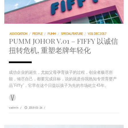
ASSOCIATION
/
PEOPLE
/
PUMM
/
SPECIAL FEATURE
/
V.01 DEC 2017
PUMM JOHOR V.01 – FIFFY 以诚信
扭转危机, 重塑老牌年轻化
成功企业的诞生，尤如父母孕育孩子的过程，创业者极尽所
能，倾尽自己，都要完成目标，说的就是你我熟知专营育婴产
品“Fiffy”，它早在这个日益以孩子为先的市场屹立43年。
vadmin
/
2018-01-26
/