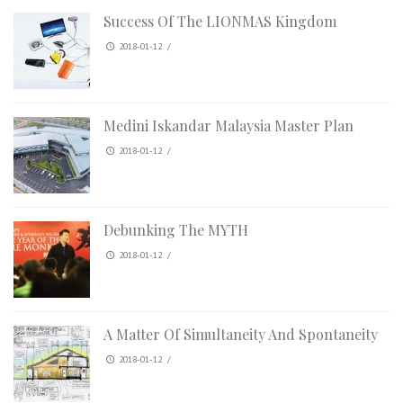
Success Of The LIONMAS Kingdom
2018-01-12
/
Medini Iskandar Malaysia Master Plan
2018-01-12
/
Debunking The MYTH
2018-01-12
/
A Matter Of Simultaneity And Spontaneity
2018-01-12
/