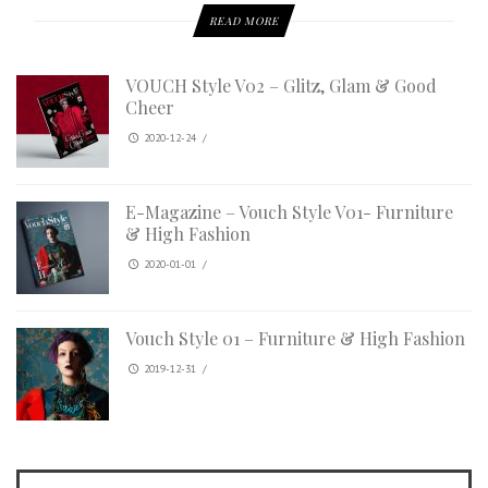
READ MORE
VOUCH Style V02 – Glitz, Glam & Good
Cheer
2020-12-24
/
E-Magazine – Vouch Style V01- Furniture
& High Fashion
2020-01-01
/
Vouch Style 01 – Furniture & High Fashion
2019-12-31
/