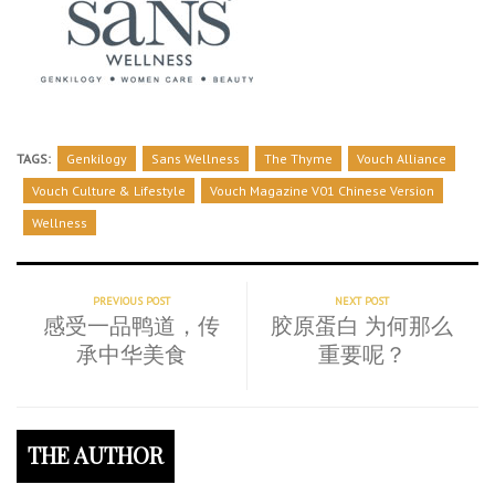
TAGS:
Genkilogy
Sans Wellness
The Thyme
Vouch Alliance
Vouch Culture & Lifestyle
Vouch Magazine V01 Chinese Version
Wellness
PREVIOUS POST
NEXT POST
感受一品鸭道，传
胶原蛋白 为何那么
承中华美食
重要呢？
THE AUTHOR