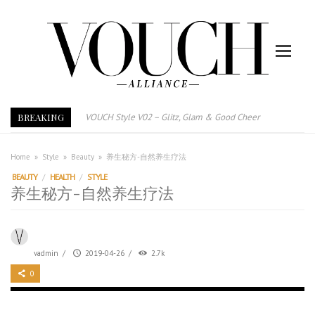
BREAKING
VOUCH Style V02 – Glitz, Glam & Good Cheer
E-Magazine – Vouch Style v01- Furniture & High Fashion
Vouch Style 01 – Furniture & High Fashion
Home
»
Style
»
Beauty
»
养生秘方-自然养生疗法
TRI TOWER – 新地标公寓毗邻未来柔新捷运站
BEAUTY
/
HEALTH
/
STYLE
养生秘方-自然养生疗法
After All, Home is where your heart is. 与挚爱品享乐活
跃升地产界巨头
打造一个优质智能经商环境
vadmin
/
2019-04-26
/
2.7k
PUMM JOHOR – Break Through 乘风破浪，扬帆起航 2021
0