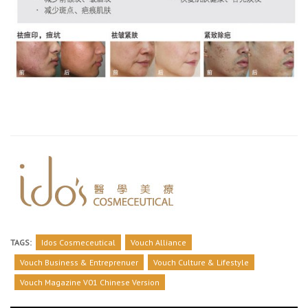
TAGS:
Idos Cosmeceutical
Vouch Alliance
Vouch Business & Entreprenuer
Vouch Culture & Lifestyle
Vouch Magazine V01 Chinese Version