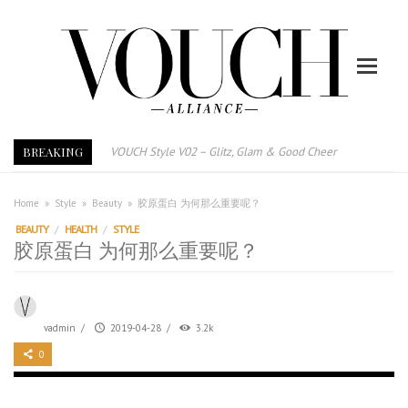
VOUCH Style V02 – Glitz, Glam & Good Cheer
BREAKING
E-Magazine – Vouch Style v01- Furniture & High Fashion
Vouch Style 01 – Furniture & High Fashion
Home
»
Style
»
Beauty
»
胶原蛋白 为何那么重要呢？
TRI TOWER – 新地标公寓毗邻未来柔新捷运站
BEAUTY
/
HEALTH
/
STYLE
After All, Home is where your heart is. 与挚爱品享乐活
胶原蛋白 为何那么重要呢？
跃升地产界巨头
打造一个优质智能经商环境
PUMM JOHOR – Break Through 乘风破浪，扬帆起航 2021
vadmin
/
2019-04-28
/
3.2k
0