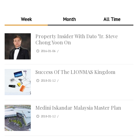
Week
Month
All Time
Property Insider With Dato ’Ir. Steve
Chong Yoon On
2016-01-06
/
Success Of The LIONMAS Kingdom
2018-01-12
/
Medini Iskandar Malaysia Master Plan
2018-01-12
/