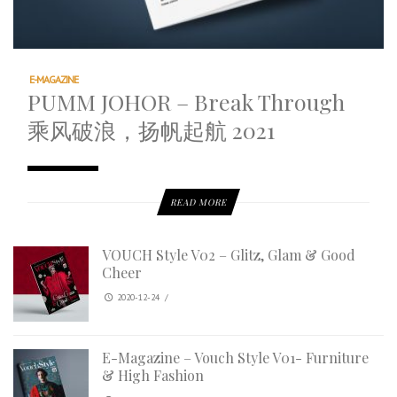
E-MAGAZINE
PUMM JOHOR – Break Through
乘风破浪，扬帆起航 2021
READ MORE
VOUCH Style V02 – Glitz, Glam & Good
Cheer
2020-12-24
/
E-Magazine – Vouch Style V01- Furniture
& High Fashion