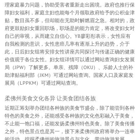
理家庭暴力问题，协助受害者重新走出困境。政府也推行保
障妇女福利，家庭主妇也能每个月领取政府给予的公积金津
贴，数目虽不多，但却能在无助时解燃眉之急。相对的，政
府更鼓励妇女重回职场，职场是的能力肯定，将改变妇女对
自己的审视，从而建立自信心。YB廖彩彤表示，女性应有
自我检测的意识，女性患癌几率有逐渐上升的趋势，介于
此，日后妇女组将安排女性讲座共同探讨与传递正确的健康
价值观于各位女性。妇女组详情可以通过网站查询妇女发展
局（JPW）了解更多。单亲、残障（OKU）、乐龄人士的补
助津贴福利部（JKM）可通过网站查询。国家人口及家庭发
展局（LPPKM）可通过网站查询。
柔佛州美食文化各异 让美食团结各族
近期正筹划举办团结各种族的美食节盛会，除了能尝到各种
特色的美食之外，还能感受各种族的文化色彩融入于美食，
不止能一饱口福，还能发扬柔佛州特色美食。除了美食传播
之外，特色景点也是其一，接下来柔佛州政府将举办一连串
的活动，挖掘柔佛州的旅游景点与文化，带动旅游发展。