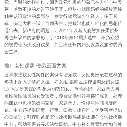
党，当时的她挣扎过，因为政党刻板的印象已在人们心中发
芽，以致不少的劝告不绝于耳，但从小就因妈妈的缘故而接
触并认识政治的廖彩彤，发觉行动党缺少年轻人，多于长
辈，决定大胆一试，当领头羊，把政治也能年轻化的思想传
递出去。新政府的崛起，让2013年以新人姿態担任柔佛州
再也州议席的廖彩彤，于2018年第14届大选中，不负众望
的被委任为州政府议员，并且出任州内妇女发展及旅游委员
会主席。
推广女性课题 传递正面方案
近年来接获女性案件的案例有增无减，女性更应该在这样的
形势下深入了解妇女组。妇女组“柔南区法律咨询及妇女援
助中心”所支援的对象为弱势妇女、单亲妈妈、家庭暴力与
被性侵性骚扰的女受害者，免费提供引荐与咨询服务。处理
的课题也包括婚姻与家庭、家庭暴力、性侵与性骚扰等问
题。中心还提供民事、行事、回教法律咨询，为受害者提供
心灵辅导：引荐到首相署法律援助局或是律师公会法律援助
中心，帮助受害者寻求法律援助。中心将会教育妇女如何处