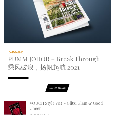
E-MAGAZINE
PUMM JOHOR – Break Through
乘风破浪，扬帆起航 2021
READ MORE
VOUCH Style V02 – Glitz, Glam & Good
Cheer