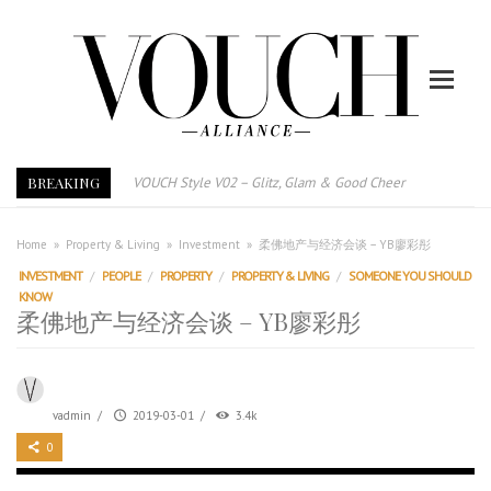
BREAKING
VOUCH Style V02 – Glitz, Glam & Good Cheer
E-Magazine – Vouch Style v01- Furniture & High Fashion
Vouch Style 01 – Furniture & High Fashion
Home
»
Property & Living
»
Investment
»
柔佛地产与经济会谈 – YB廖彩彤
TRI TOWER – 新地标公寓毗邻未来柔新捷运站
INVESTMENT
/
PEOPLE
/
PROPERTY
/
PROPERTY & LIVING
/
SOMEONE YOU SHOULD
KNOW
After All, Home is where your heart is. 与挚爱品享乐活
柔佛地产与经济会谈 – YB廖彩彤
跃升地产界巨头
打造一个优质智能经商环境
PUMM JOHOR – Break Through 乘风破浪，扬帆起航 2021
vadmin
/
2019-03-01
/
3.4k
0