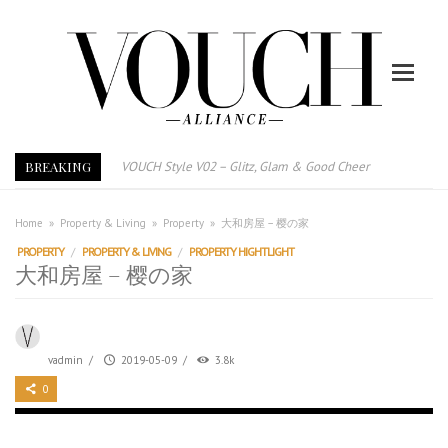
BREAKING
VOUCH Style V02 – Glitz, Glam & Good Cheer
E-Magazine – Vouch Style v01- Furniture & High Fashion
Vouch Style 01 – Furniture & High Fashion
Home
»
Property & Living
»
Property
»
大和房屋 – 樱の家
TRI TOWER – 新地标公寓毗邻未来柔新捷运站
PROPERTY
/
PROPERTY & LIVING
/
PROPERTY HIGHTLIGHT
大和房屋 – 樱の家
After All, Home is where your heart is. 与挚爱品享乐活
跃升地产界巨头
打造一个优质智能经商环境
vadmin
/
2019-05-09
/
3.8k
PUMM JOHOR – Break Through 乘风破浪，扬帆起航 2021
0