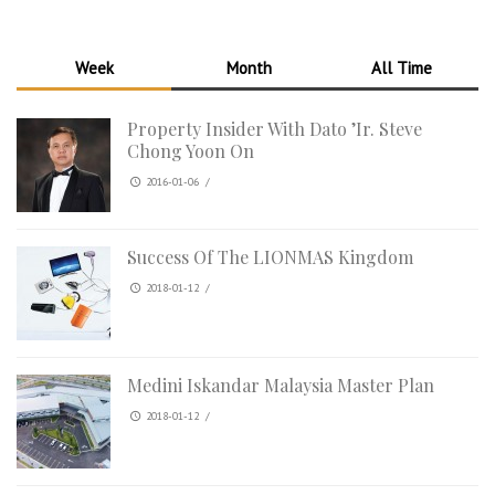
Week
Month
All Time
Property Insider With Dato ’Ir. Steve
Chong Yoon On
2016-01-06
/
Success Of The LIONMAS Kingdom
2018-01-12
/
Medini Iskandar Malaysia Master Plan
2018-01-12
/