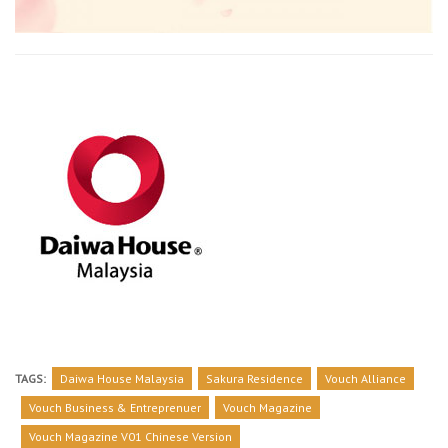
TAGS:
Daiwa House Malaysia
Sakura Residence
Vouch Alliance
Vouch Business & Entreprenuer
Vouch Magazine
Vouch Magazine V01 Chinese Version