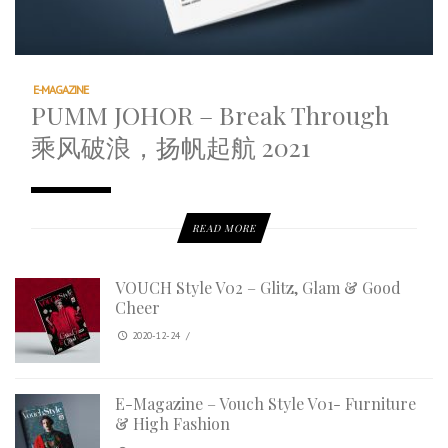
E-MAGAZINE
PUMM JOHOR – Break Through
乘风破浪，扬帆起航 2021
READ MORE
VOUCH Style V02 – Glitz, Glam & Good
Cheer
2020-12-24
/
E-Magazine – Vouch Style V01- Furniture
& High Fashion