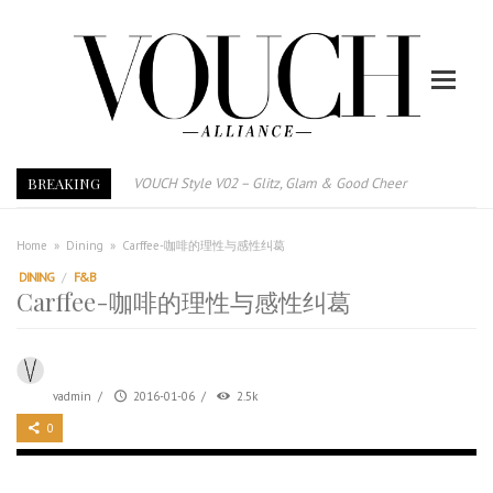
BREAKING
VOUCH Style V02 – Glitz, Glam & Good Cheer
E-Magazine – Vouch Style v01- Furniture & High Fashion
Vouch Style 01 – Furniture & High Fashion
Home
»
Dining
»
Carffee-咖啡的理性与感性纠葛
TRI TOWER – 新地标公寓毗邻未来柔新捷运站
DINING
/
F&B
Carffee-咖啡的理性与感性纠葛
After All, Home is where your heart is. 与挚爱品享乐活
跃升地产界巨头
打造一个优质智能经商环境
vadmin
/
2016-01-06
/
2.5k
PUMM JOHOR – Break Through 乘风破浪，扬帆起航 2021
0