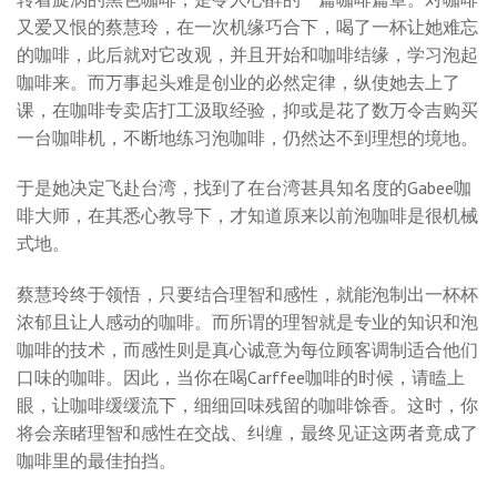
又爱又恨的蔡慧玲，在一次机缘巧合下，喝了一杯让她难忘
的咖啡，此后就对它改观，并且开始和咖啡结缘，学习泡起
咖啡来。而万事起头难是创业的必然定律，纵使她去上了
课，在咖啡专卖店打工汲取经验，抑或是花了数万令吉购买
一台咖啡机，不断地练习泡咖啡，仍然达不到理想的境地。
于是她决定飞赴台湾，找到了在台湾甚具知名度的Gabee咖
啡大师，在其悉心教导下，才知道原来以前泡咖啡是很机械
式地。
蔡慧玲终于领悟，只要结合理智和感性，就能泡制出一杯杯
浓郁且让人感动的咖啡。而所谓的理智就是专业的知识和泡
咖啡的技术，而感性则是真心诚意为每位顾客调制适合他们
口味的咖啡。因此，当你在喝Carffee咖啡的时候，请瞌上
眼，让咖啡缓缓流下，细细回味残留的咖啡馀香。这时，你
将会亲睹理智和感性在交战、纠缠，最终见证这两者竟成了
咖啡里的最佳拍挡。