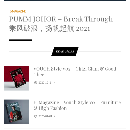
E-MAGAZINE
PUMM JOHOR – Break Through
乘风破浪，扬帆起航 2021
READ MORE
VOUCH Style V02 – Glitz, Glam & Good
Cheer
2020-12-24
/
E-Magazine – Vouch Style V01- Furniture
& High Fashion
2020-01-01
/