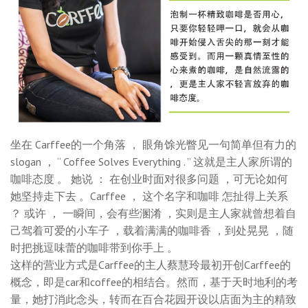
坐在 Carffee的一个角落 ， 眼角馀光瞥见一句简单但有力的
slogan ， “ Coffee Solves Everything . ” 这就是主人家所谓的
咖啡态度 。 她说 ： 在创业时面对很多问题 ，可无论如何
她坚持走下去 。Carffee ， 这个名字和咖啡 怎扯得上关系
？ 或许 ， 一瞬间，会有些溷淆 ，实则是主人家就曾想着自
己驾着可爱的小车子 ，载着满满的咖啡香 ，到处晃晃 ，随
时把挑逗味蕾的咖啡带到你手上 。
这样的营业方式是Carffee的主人蔡慧玲最初开创Carffee的
概念，即是car和coffee的相结合。然而，基于天时地利的考
量，她打消此念头，转而在百合花园开设以店面为主的精致