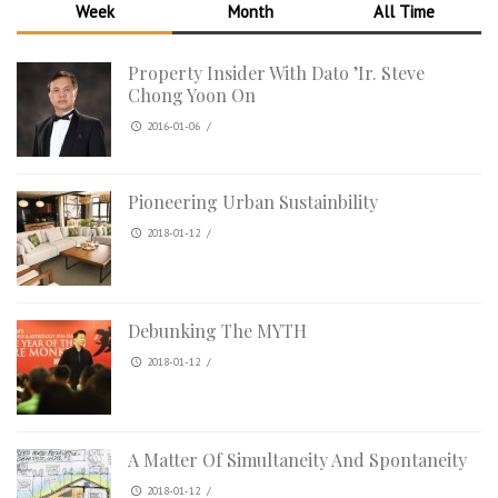
Week
Month
All Time
Property Insider With Dato ’Ir. Steve
Chong Yoon On
2016-01-06
/
Pioneering Urban Sustainbility
2018-01-12
/
Debunking The MYTH
2018-01-12
/
A Matter Of Simultaneity And Spontaneity
2018-01-12
/